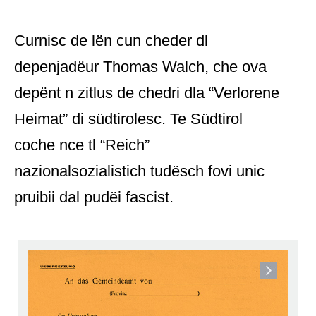
Curnisc de lën cun cheder dl
depenjadëur Thomas Walch, che ova
depënt n zitlus de chedri dla “Verlorene
Heimat” di südtirolesc. Te Südtirol
coche nce tl “Reich”
nazionalsozialistich tudësch fovi unic
pruibii dal pudëi fascist.