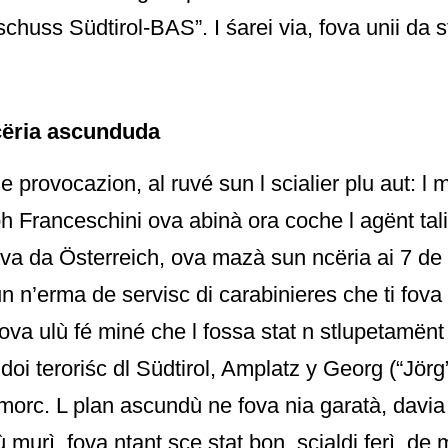
chuss Südtirol-BAS”. I śarei via, fova unii da s
ëria ascunduda
e provocazion, al ruvé sun l scialier plu aut: l
h Franceschini ova abinà ora coche l agënt tal
iva da Österreich, ova mazà sun ncëria ai 7 d
n n’erma de servisc di carabinieres che ti fov
ova ulù fé miné che l fossa stat n stlupetamënt 
 doi teroriśc dl Südtirol, Amplatz y Georg (“Jörg”
morc. L plan ascundù ne fova nia garatà, davia
murì, fova ntant sce stat bon, scialdi ferì, de 