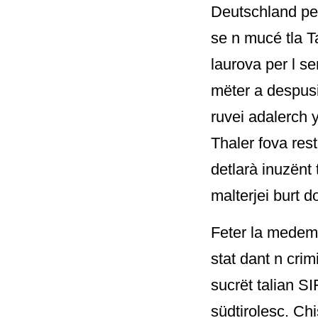
Deutschland per
se n mucé tla Ta
laurova per l se
mëter a despusi
ruvei adalerch 
Thaler fova res
detlarà inuzënt 
malterjei burt do
Feter la medem
stat dant n cri
sucrët talian S
südtirolesc. Chi