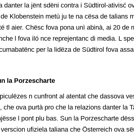
danter la jënt sdëni contra i Südtirol-ativisć ov
de Klobenstein metù ju te na cësa de talians ma
té tl aier. Chësc fova pona unì abinà, ai 20 de 
nche l fova iló nce reprejentanc di media. L sp
cumabatënc per la lidëza de Südtirol fova assa
un la Porzescharte
piculëzes n cunfront al atentat che dassova v
 che ova purtà pro che la relazions danter la T
njësse l pont plu bas. Sun la Porzescharte dëss
 verscion ufiziela taliana che Österreich ova s