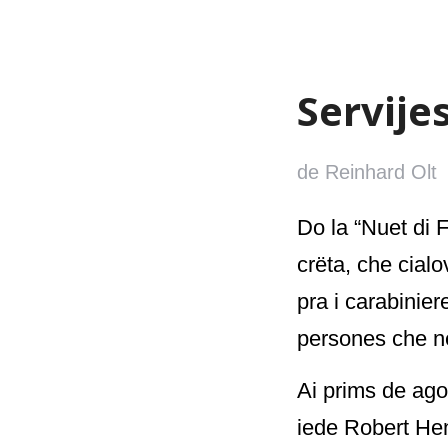
Servije
de Reinhard Olt
Do la “Nuet di F
crëta, che cialo
pra i carabinier
persones che ne
Ai prims de agos
iede Robert Henc