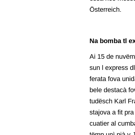
Österreich.
Na bomba tl e
Ai 15 de nuvëmb
sun l express d
ferata fova uni
bele destacà fov
tudësch Karl Fr
stajova a fit pr
cuatier al cumba
tëmp unì pià y 