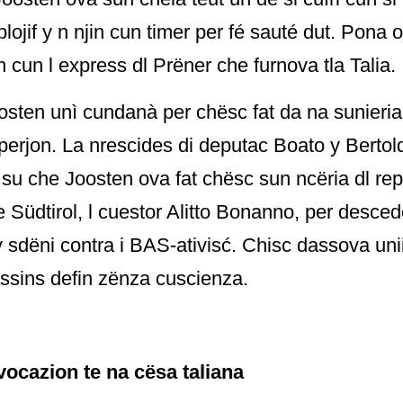
lojif y n njin cun timer per fé sauté dut. Pona o
 cun l express dl Prëner che furnova tla Talia.
osten unì cundanà per chësc fat da na sunieria
erjon. La nrescides di deputac Boato y Bertold
 su che Joosten ova fat chësc sun ncëria dl rep
te Südtirol, l cuestor Alitto Bonanno, per desced
y sdëni contra i BAS-ativisć. Chisc dassova uni
ssins defin zënza cuscienza.
ocazion te na cësa taliana