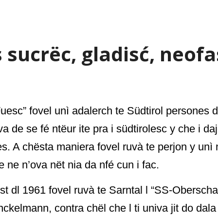
s sucrëc, gladisć, neofa
uesc” fovel unì adalerch te Südtirol persones d
va de se fé ntëur ite pra i südtirolesc y che i 
es. A chësta maniera fovel ruvà te perjon y unì
 ne n’ova nët nia da nfé cun i fac.
t dl 1961 fovel ruvà te Sarntal l
“
SS-Oberschar
kelmann, contra chël che l ti univa jit do dala 