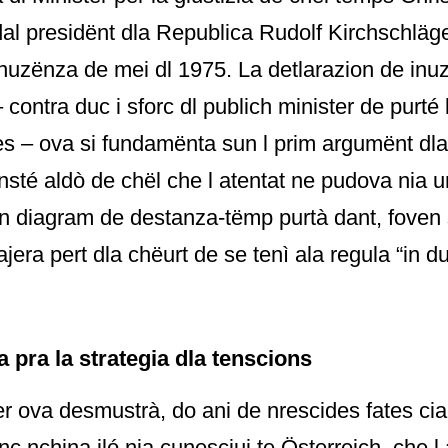
 dal presidënt dla Republica Rudolf Kirchschläge
inuzënza de mei dl 1975. La detlarazion de inu
contra duc i sforc dl publich minister de purté
es – ova si fundamënta sun l prim argumënt dl
ënsté aldò de chël che l atentat ne pudova nia un
 n diagram de destanza-tëmp purtà dant, foven 
era pert dla chëurt de se tenì ala regula “in du
 pra la strategia dla tenscions
 ova desmustrà, do ani de nrescides fates cia
 nchina iló nia cunesciui te Österreich, che l 