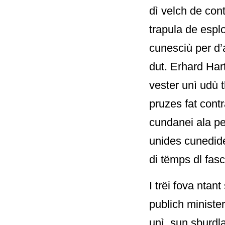
dì velch de con
trapula de espl
cunesciù per d’
dut. Erhard Har
vester unì udù t
pruzes fat contr
cundanei ala pe
unides cunedide
di tëmps dl fas
I trëi fova ntan
publich ministe
unì, sun sburdla