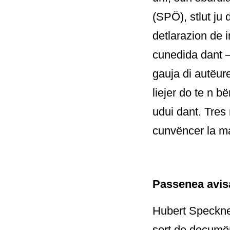
(SPÖ), stlut ju
detlarazion de 
cunedida dant – 
gauja di autëur
liejer do te n b
udui dant. Tres
cunvëncer la maj
Passenea avisa
Hubert Speckner
sort de documënc