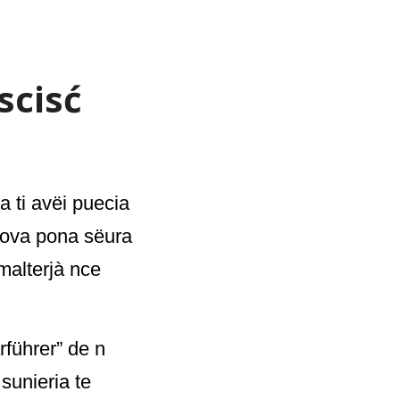
scisć
a ti avëi puecia
dajova pona sëura
 malterjà nce
führer” de n
sunieria te