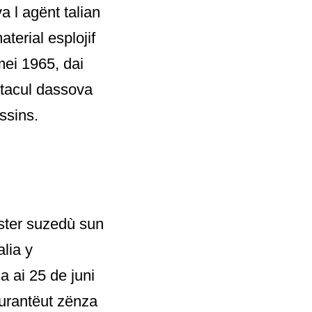
a l agënt talian
terial esplojif
mei 1965, dai
etacul dassova
ssins.
ester suzedù sun
alia y
a ai 25 de juni
ëurantëut zënza