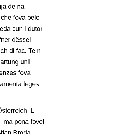
uja de na
 che fova bele
eda cun l dutor
fner dëssel
ch di fac. Te n
artung unii
tënzes fova
ndamënta leges
Österreich. L
s, ma pona fovel
stian Broda