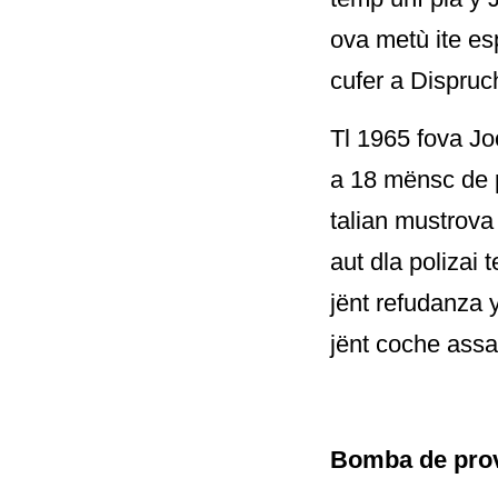
ova metù ite esp
cufer a Dispruch
Tl 1965 fova Jo
a 18 mënsc de p
talian mustrova
aut dla polizai 
jënt refudanza 
jënt coche assa
Bomba de prov