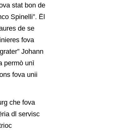
ova stat bon de
co Spinelli”. Ël
paures de se
inieres fova
Agrater” Johann
va permò unì
tons fova unii
urg che fova
ria dl servisc
rioc