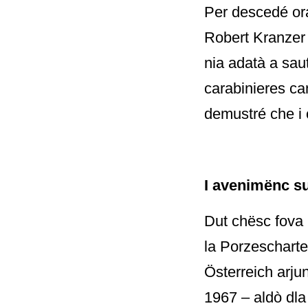
Per descedé ora 
Robert Kranzer 
nia adatà a sau
carabinieres ca
demustré che i 
I avenimënc s
Dut chësc fova 
la Porzescharte,
Österreich arju
1967 – aldò dla