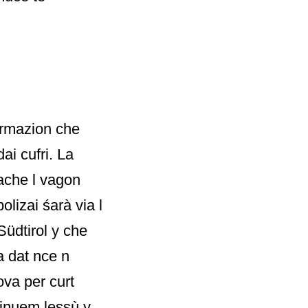
formazion che
ai cufri. La
lache l vagon
olizai śarà via l
Südtirol y che
a dat nce n
ova per curt
 inuem lessù y