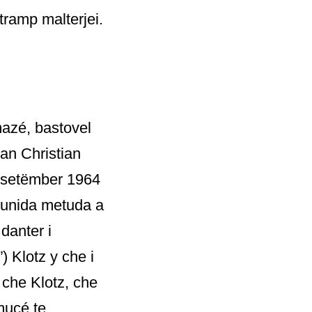
tramp malterjei.
 mazé, bastovel
ian Christian
e setëmber 1964
a unida metuda a
danter i
) Klotz y che i
 che Klotz, che
mucé te