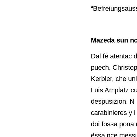
“Befreiungsauss
Mazeda sun nc
Dal fé atentac d
puech. Christop
Kerbler, che un
Luis Amplatz cu
despusizion. N 
carabinieres y i
doi fossa pona 
ëssa nce messù 