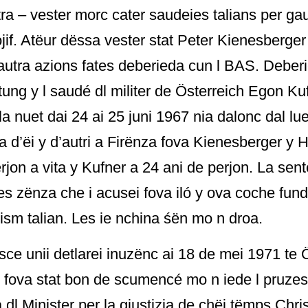
tra – vester morc cater saudeies talians per ga
ojif. Atëur dëssa vester stat Peter Kienesberger
autra azions fates deberieda cun l BAS. Deberi
tung y l saudé dl militer de Österreich Egon Ku
la nuet dai 24 ai 25 juni 1967 nia dalonc dal lue
a d’ëi y d’autri a Firënza fova Kienesberger y H
rjon a vita y Kufner a 24 ani de perjon. La sen
s zënza che i acusei fova iló y ova coche fu
cism talian. Les ie nchina śën mo n droa.
t sce unii detlarei inuzënc ai 18 de mei 1971 te 
r fova stat bon de scumencé mo n iede l pruze
 dl Minister per la giustizia de chëi tëmps Chri