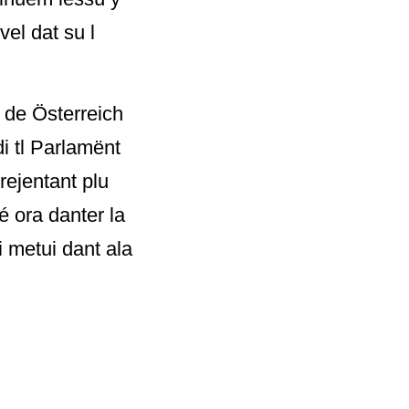
vel dat su l
 de Österreich
i tl Parlamënt
rejentant plu
é ora danter la
i metui dant ala