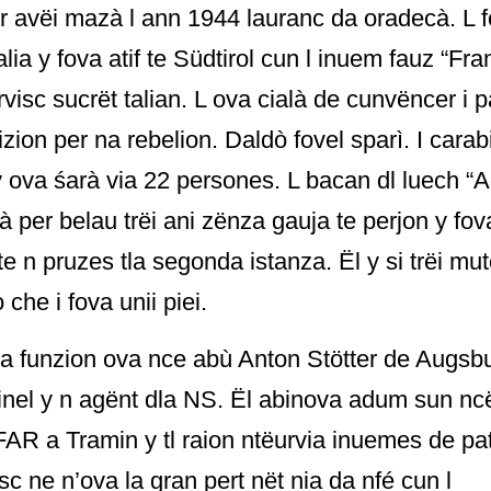
 avëi mazà l ann 1944 lauranc da oradecà. L f
lia y fova atif te Südtirol cun l inuem fauz “Fran
rvisc sucrët talian. L ova cialà de cunvëncer i 
zion per na rebelion. Daldò fovel sparì. I carab
y ova śarà via 22 persones. L bacan dl luech “
tà per belau trëi ani zënza gauja te perjon y fo
te n pruzes tla segonda istanza. Ël y si trëi mu
 che i fova unii piei.
a funzion ova nce abù Anton Stötter de Augsb
minel y n agënt dla NS. Ël abinova adum sun ncë
IFAR a Tramin y tl raion ntëurvia inuemes de pat
sc ne n’ova la gran pert nët nia da nfé cun l