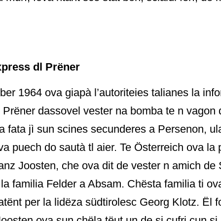
xpress dl Prëner
er 1964 ova giapà l’autoriteies talianes la in
l Prëner dassovel vester na bomba te n vagon d
da fata jì sun scines secunderes a Persenon, u
a puech do sautà tl aier. Te Österreich ova la p
anz Joosten, che ova dit de vester n amich de 
a la familia Felder a Absam. Chësta familia ti ov
tënt per la lidëza südtirolesc Georg Klotz. Ël f
Joosten ova sun chëla tëut un de si cufri cun si