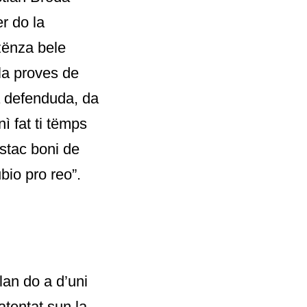
r do la
zënza bele
 la proves de
a defenduda, da
ì fat ti tëmps
stac boni de
bio pro reo”.
lan do a d’uni
atentat sun la