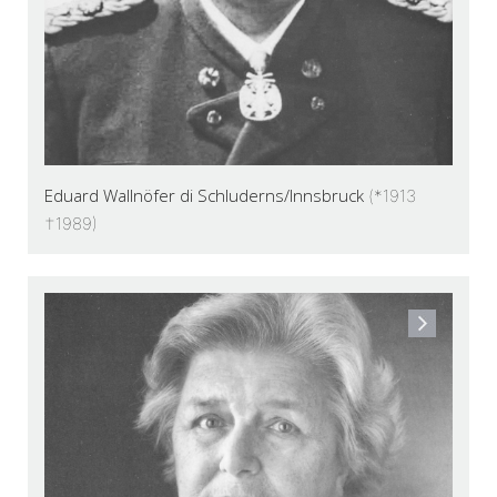
Eduard Wallnöfer di Schluderns/Innsbruck
(*1913
†1989)