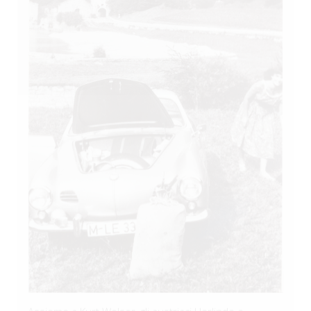
Assieme a Kurt Welser, gli austriaci Herlinde e
Klaudius Molling di Innsbruck furono tra i più attivi