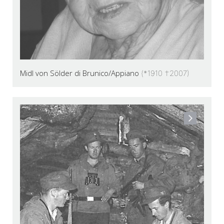
Midl von Sölder di Brunico/Appiano
(*1910 †2007)