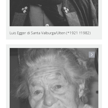
Luis Egger di Santa Valburga/Ulten (*1921 †1982)