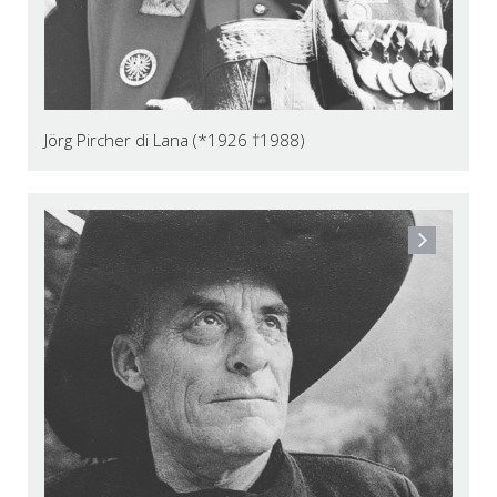
Jörg Pircher di Lana (*1926 †1988)