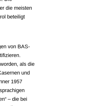
er die meisten
ol beteiligt
ngen von BAS-
ifizieren.
 worden, als die
 Kasernen und
änner 1957
hsprachigen
n“ – die bei