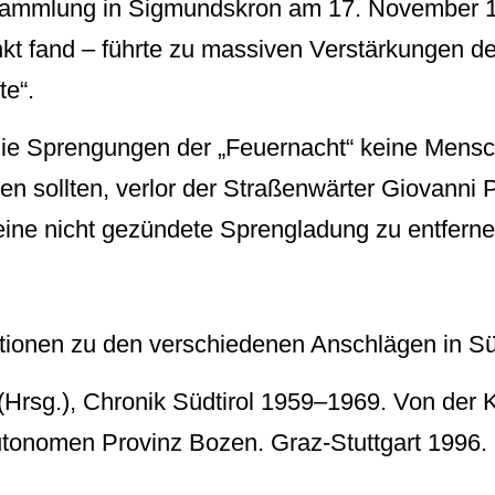
sammlung in Sigmundskron am 17. November 1
t fand – führte zu massiven Verstärkungen der
te“.
ie Sprengungen der „Feuernacht“ keine Mens
sollten, verlor der Straßenwärter Giovanni P
eine nicht gezündete Sprengladung zu entferne
tionen zu den verschiedenen Anschlägen in Süd
 (Hrsg.), Chronik Südtirol 1959–1969. Von der K
utonomen Provinz Bozen. Graz-Stuttgart 1996.