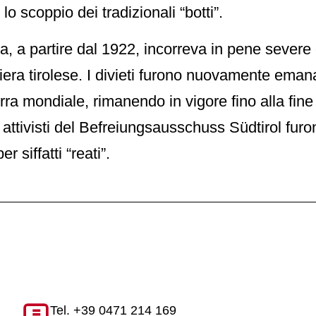
lo scoppio dei tradizionali “botti”.
ta, a partire dal 1922, incorreva in pene sever
iera tirolese. I divieti furono nuovamente ema
ra mondiale, rimanendo in vigore fino alla fine 
 attivisti del Befreiungsausschuss Südtirol fur
r siffatti “reati”.
Tel. +39 0471 214 169