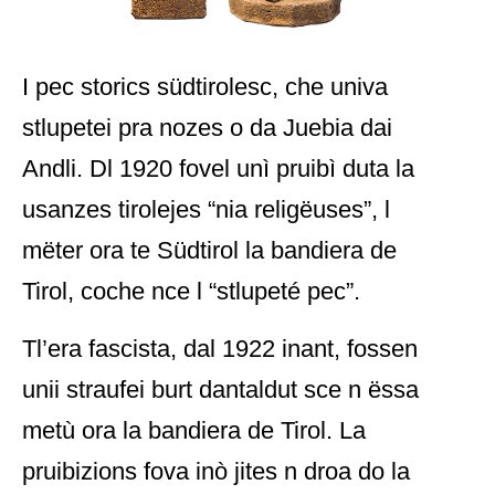
I pec storics südtirolesc, che univa
stlupetei pra nozes o da Juebia dai
Andli. Dl 1920 fovel unì pruibì duta la
usanzes tirolejes “nia religëuses”, l
mëter ora te Südtirol la bandiera de
Tirol, coche nce l “stlupeté pec”.
Tl’era fascista, dal 1922 inant, fossen
unii straufei burt dantaldut sce n ëssa
metù ora la bandiera de Tirol. La
pruibizions fova inò jites n droa do la