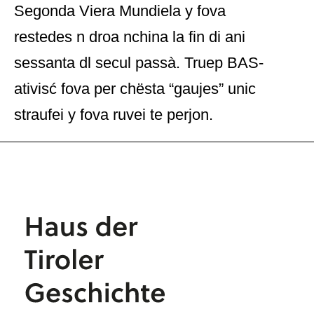
Segonda Viera Mundiela y fova
restedes n droa nchina la fin di ani
sessanta dl secul passà. Truep BAS-
ativisć fova per chësta “gaujes” unic
straufei y fova ruvei te perjon.