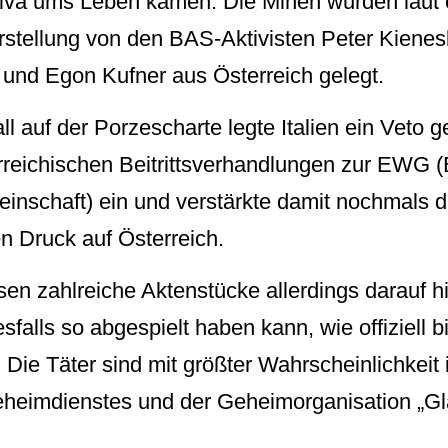
va ums Leben kamen. Die Minen wurden laut of
arstellung von den BAS-Aktivisten Peter Kienes
 und Egon Kufner aus Österreich gelegt.
l auf der Porzescharte legte Italien ein Veto g
rreichischen Beitrittsverhandlungen zur EWG 
inschaft) ein und verstärkte damit nochmals 
n Druck auf Österreich.
sen zahlreiche Aktenstücke allerdings darauf h
esfalls so abgespielt haben kann, wie offiziell b
d. Die Täter sind mit größter Wahrscheinlichkei
eheimdienstes und der Geheimorganisation „Gl