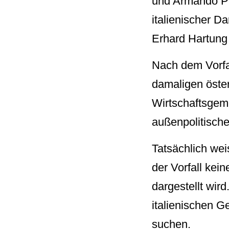
und Armando Pi
italienischer D
Erhard Hartung
Nach dem Vorfal
damaligen öste
Wirtschaftsgeme
außenpolitische
Tatsächlich wei
der Vorfall kein
dargestellt wir
italienischen G
suchen.