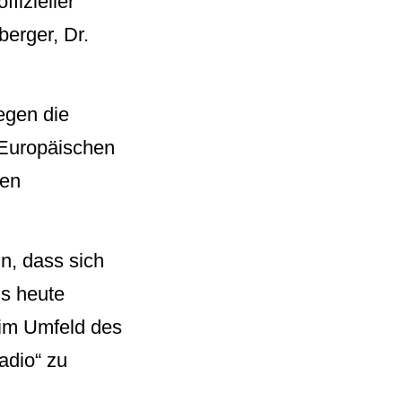
fizieller
berger, Dr.
egen die
(Europäischen
den
in, dass sich
is heute
t im Umfeld des
adio“ zu