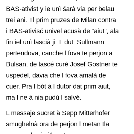
BAS-ativist y ie unì śarà via per belau
trëi ani. Tl prim pruzes de Milan contra
i BAS-ativisć univel acusà de “aiut”, ala
fin iel unì lascià jì. L dut. Sullmann
pertendova, canche l fova te perjon a
Bulsan, de lascé curé Josef Gostner te
uspedel, davia che l fova amalà de
cuer. Pra l bòt à l dutor dat prim aiut,
ma l ne à nia pudù l salvé.
L messaje sucrët à Sepp Mitterhofer
smughelnà ora de perjon l metan tla