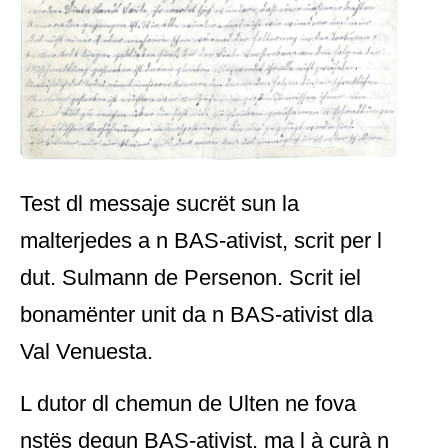
Test dl messaje sucrët sun la
malterjedes a n BAS-ativist, scrit per l
dut. Sulmann de Persenon. Scrit iel
bonamënter unit da n BAS-ativist dla
Val Venuesta.
L dutor dl chemun de Ulten ne fova
nstës degun BAS-ativist, ma l à curà n