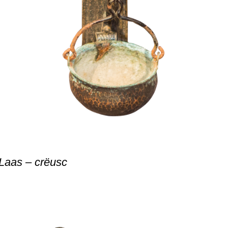
Laas
–
crëusc