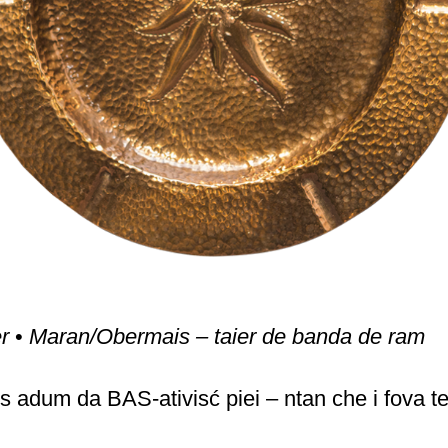
er
•
Maran/Obermais – taier de banda de ram
adum da BAS-ativisć piei – ntan che i fova te 