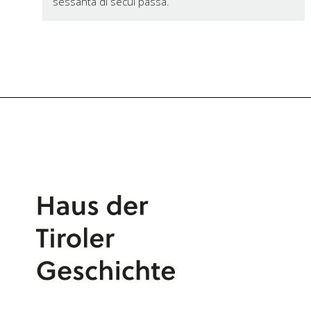
sessanta dl secul passà.