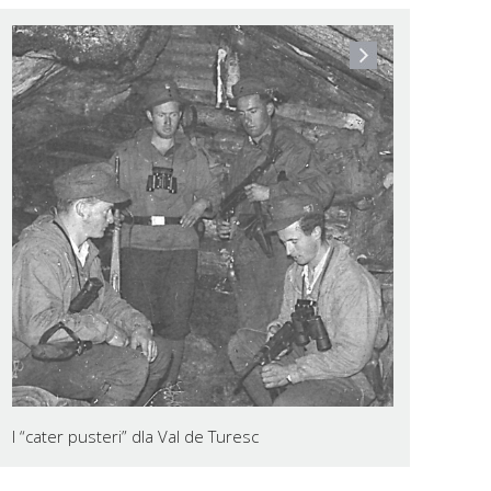
I “cater pusteri” dla Val de Turesc