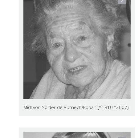
Midl von Sölder de Burnech/Eppan (*1910 †2007)