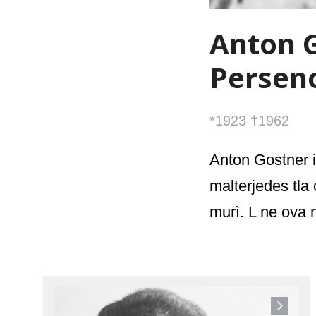
Anton G
Persen
*1923 †1962
Anton Gostner i
malterjedes tla
murì.
L ne ova n