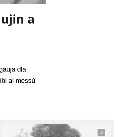
ujin a
 gauja dla
ibl al messù