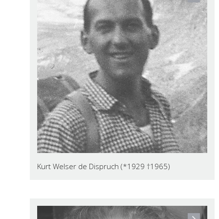
Herlinde y Klaudius Molling de Dispruch fova,
deberieda cun Kurt Welser, i plu atifs BAS-ativisć
de Nordtirol.
Kurt Welser de Dispruch (*1929 †1965)