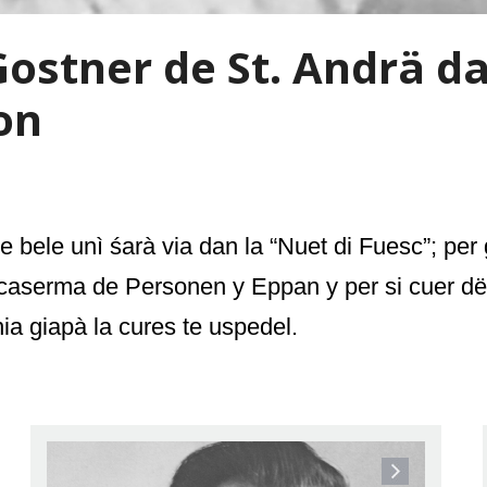
ostner de St. Andrä da
on
e bele unì śarà via dan la
“
Nuet di Fuesc
”; per
 caserma de Personen y Eppan y per si cuer dë
ia giapà la cures te uspedel.