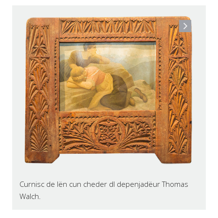
Curnisc de lën cun cheder dl depenjadëur Thomas
Walch.