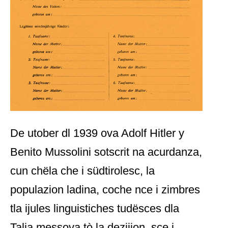
De utober dl 1939 ova Adolf Hitler y
Benito Mussolini sotscrit na acurdanza,
cun chëla che i südtirolesc, la
populazion ladina, coche nce i zimbres
tla ijules linguistiches tudësces dla
Talia messova tò la dezijion, sce i