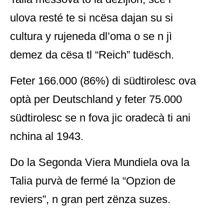
ulova resté te si ncësa dajan su si
cultura y rujeneda dl’oma o se n jì
demez da cësa tl “Reich” tudësch.
Feter 166.000 (86%) di südtirolesc ova
optà per Deutschland y feter 75.000
südtirolesc se n fova jic oradecà ti ani
nchina al 1943.
Do la Segonda Viera Mundiela ova la
Talia purvà de fermé la “Opzion de
reviers”, n gran pert zënza suzes.