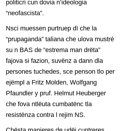
politicri cun dovia n’ideologia
“neofascista”.
Nsci muessen purtruep dì che la
“prupaganda” taliana che ulova mustré
su n BAS de “estrema man drëta”
fajova si fazion, suvënz a dann dla
persones tuchedes, sce penson tlo per
ejëmpl a Fritz Molden, Wolfgang
Pfaundler y pruf. Helmut Heuberger
che fova ntlëuta cumbatënc tla
resistënza contra l rejim NS.
Chësta manieres de udëi cuntreres