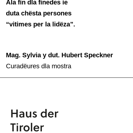
Ala fin dla finedes ie
duta chësta persones
“vitimes per la lidëza”.
Mag. Sylvia y dut. Hubert Speckner
Curadëures dla mostra