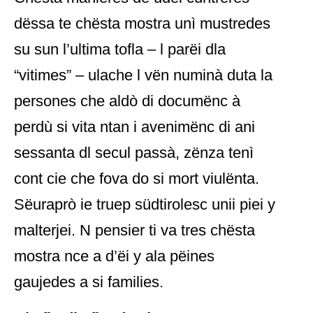
dëssa te chësta mostra unì mustredes
su sun l’ultima tofla – l parëi dla
“vitimes” – ulache l vën numinà duta la
persones che aldò di documënc à
perdù si vita ntan i avenimënc di ani
sessanta dl secul passà, zënza tenì
cont cie che fova do si mort viulënta.
Sëuraprò ie truep südtirolesc unii piei y
malterjei. N pensier ti va tres chësta
mostra nce a d’ëi y ala pëines
gaujedes a si families.