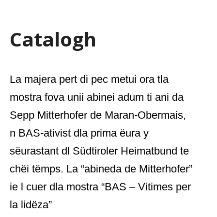
Catalogh
La majera pert di pec metui ora tla
mostra fova unii abinei adum ti ani da
Sepp Mitterhofer de Maran-Obermais,
n BAS-ativist dla prima ëura y
sëurastant dl Südtiroler Heimatbund te
chëi tëmps. La “abineda de Mitterhofer”
ie l cuer dla mostra “BAS – Vitimes per
la lidëza”