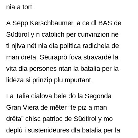
nia a tort!
A Sepp Kerschbaumer, a cë dl BAS de
Südtirol y n catolich per cunvinzion ne
ti njiva nët nia dla politica radichela de
man drëta. Sëuraprò fova stravardé la
vita dla persones ntan la batalia per la
lidëza si prinzip plu mpurtant.
La Talia cialova bele do la Segonda
Gran Viera de mëter “te piz a man
drëta” chisc patrioc de Südtirol y mo
deplù i sustenidëures dla batalia per la