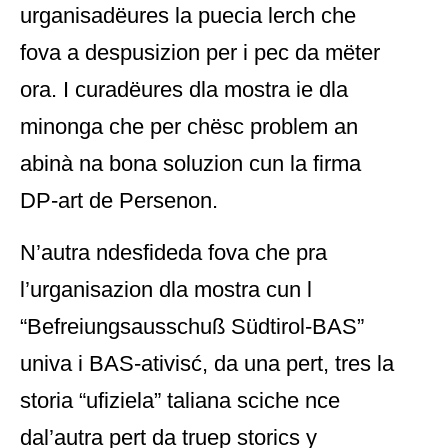
urganisadëures la puecia lerch che
fova a despusizion per i pec da mëter
ora. I curadëures dla mostra ie dla
minonga che per chësc problem an
abinà na bona soluzion cun la firma
DP-art de Persenon.
N’autra ndesfideda fova che pra
l’urganisazion dla mostra cun l
“Befreiungsausschuß Südtirol-BAS”
univa i BAS-ativisć, da una pert, tres la
storia “ufiziela” taliana sciche nce
dal’autra pert da truep storics y