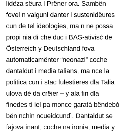
lidëza sëura l Prëner ora. Sambën
fovel n valguni danter i sustenidëures
cun de tel ideologies, ma n ne possa
propi nia dì che duc i BAS-ativisć de
Österreich y Deutschland fova
automaticamënter “neonazi” coche
dantaldut i media talians, ma nce la
politica cun i stac fulestieres dla Talia
ulova dé da crëier – y ala fin dla
finedes ti iel pa monce garatà bëndebò
bën nchin ncueidcundì. Dantaldut se
fajova inant, coche na ironia, media y