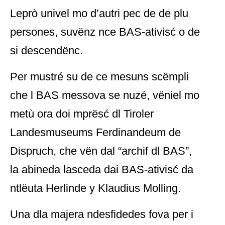
Leprò univel mo d’autri pec de de plu
persones, suvënz nce BAS-ativisć o de
si descendënc.
Per mustré su de ce mesuns scëmpli
che l BAS messova se nuzé, vëniel mo
metù ora doi mprësć dl Tiroler
Landesmuseums Ferdinandeum de
Dispruch, che vën dal “archif dl BAS”,
la abineda lasceda dai BAS-ativisć da
ntlëuta Herlinde y Klaudius Molling.
Una dla majera ndesfidedes fova per i