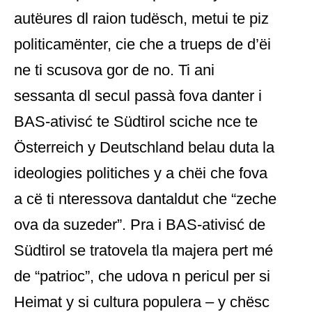
autëures dl raion tudësch, metui te piz
politicamënter, cie che a trueps de d’ëi
ne ti scusova gor de no. Ti ani
sessanta dl secul passà fova danter i
BAS-ativisć te Südtirol sciche nce te
Österreich y Deutschland belau duta la
ideologies politiches y a chëi che fova
a cë ti nteressova dantaldut che “zeche
ova da suzeder”. Pra i BAS-ativisć de
Südtirol se tratovela tla majera pert mé
de “patrioc”, che udova n pericul per si
Heimat y si cultura populera – y chësc