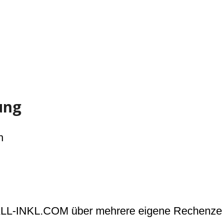
ung
h
t ALL-INKL.COM über mehrere eigene Rechenzen