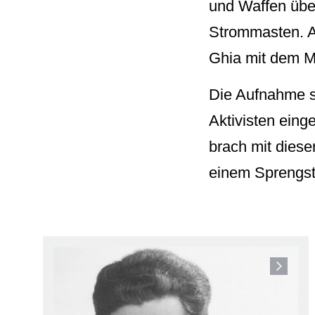
und Waffen übe
Strommasten. A
Ghia mit dem M
Die Aufnahme st
Aktivisten eing
brach mit dieser
einem Sprengst