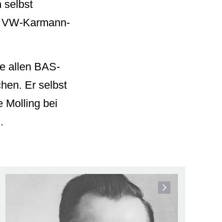
 selbst
en VW-Karmann-
te allen BAS-
chen. Er selbst
e Molling bei
.