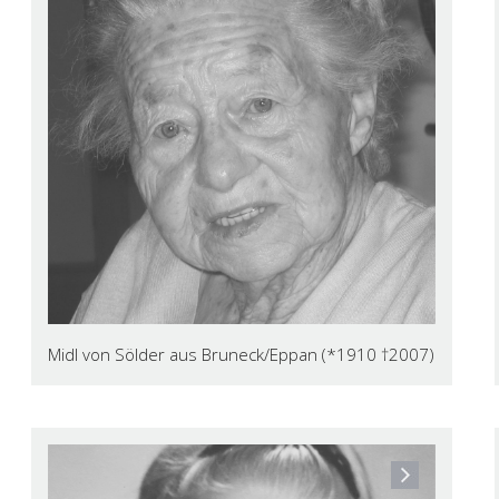
Midl von Sölder aus Bruneck/Eppan (*1910 †2007)