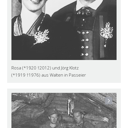
Rosa (*1920 †2012) und Jörg Klotz
(*1919 †1976) aus Walten in Passeier