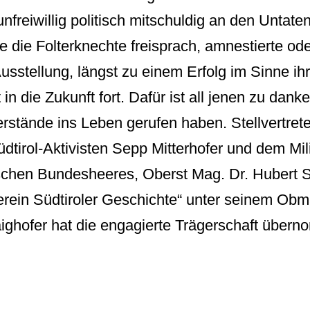
freiwillig politisch mitschuldig an den Untate
e die Folterknechte freisprach, amnestierte od
Ausstellung, längst zu einem Erfolg im Sinne ih
in die Zukunft fort. Dafür ist all jenen zu dan
rstände ins Leben gerufen haben. Stellvertret
dtirol-Aktivisten Sepp Mitterhofer und dem Mili
ischen Bundesheeres, Oberst Mag. Dr. Hubert 
erein Südtiroler Geschichte“ unter seinem O
ghofer hat die engagierte Trägerschaft über