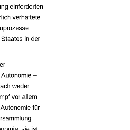
ng einforderten
rlich verhaftete
hauprozesse
 Staates in der
er
e Autonomie –
rfach weder
ampf vor allem
 Autonomie für
versammlung
nomie: sie ist