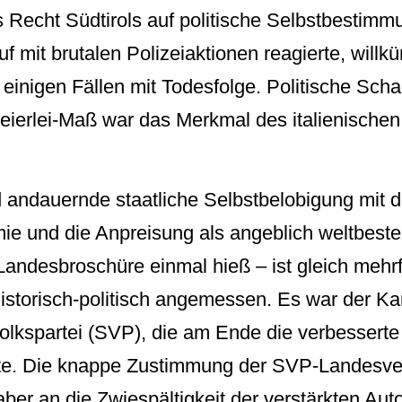
Recht Südtirols auf politische Selbstbestimmu
uf mit brutalen Polizeiaktionen reagierte, willkü
in einigen Fällen mit Todesfolge. Politische Sc
eierlei-Maß war das Merkmal des italienischen
 andauernde staatliche Selbstbelobigung mit d
mie und die Anpreisung als angeblich weltbest
 Landesbroschüre einmal hieß – ist gleich meh
historisch-politisch angemessen. Es war der K
Volkspartei (SVP), die am Ende die verbesserte
chte. Die knappe Zustimmung der SVP-Landes
aber an die Zwiespältigkeit der verstärkten Auto