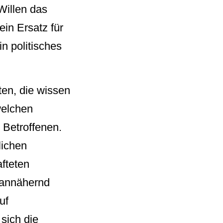
Willen das
in Ersatz für
n politisches
ten, die wissen
welchen
 Betroffenen.
lichen
fteten
t annähernd
uf
sich die