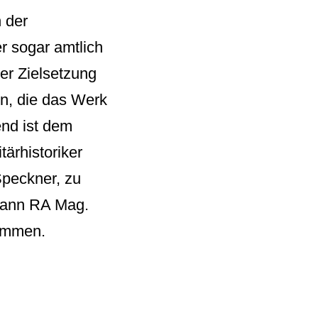
n der
er sogar amtlich
rer Zielsetzung
ken, die das Werk
end ist dem
tärhistoriker
Speckner, zu
bmann RA Mag.
nommen.