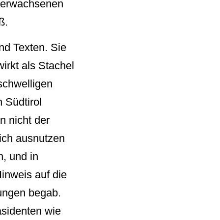
s erwachsenen
ß.
nd Texten. Sie
irkt als Stachel
schwelligen
n Südtirol
n nicht der
eich ausnutzen
n, und in
Hinweis auf die
lungen begab.
äsidenten wie