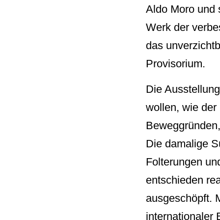
Aldo Moro und s
Werk der verbes
das unverzichtb
Provisorium.
Die Ausstellung
wollen, wie der
Beweggründen, 
Die damalige Süd
Folterungen un
entschieden rea
ausgeschöpft. M
internationale